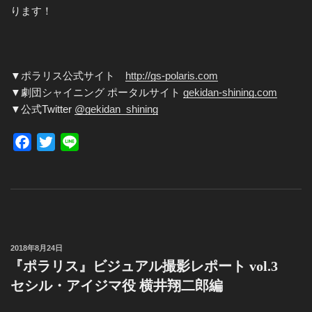
ります！
▼ポラリス公式サイト
http://gs-polaris.com
▼劇団シャイニング ポータルサイト
gekidan-shining.com
▼公式Twitter
@gekidan_shining
F
T
L
a
w
i
c
i
n
e
t
e
b
t
o
e
投
2018年8月24日
o
r
稿
『ポラリス』ビジュアル撮影レポート vol.3
k
日:
セシル・アイジマ役 横井翔二郎編