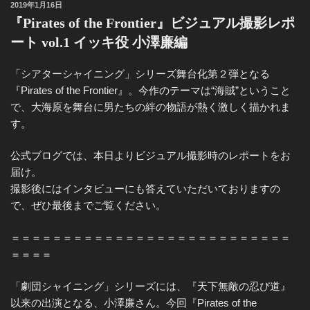
ニ
投
2019年1月16日
ン
稿
『Pirates of the Frontier』ビジュアル撮影レポ
日:
グ
ート vol.1 イッキ役 小澤廉編
公
「シアターシャイニング」シリーズ舞台化第２弾となる
式
『Pirates of the Frontier』。今作のテーマは“海賊”ということ
ブ
で、大海原を舞台に男たちの絆の物語が熱く激しく描かれま
ロ
す。
グ
公式ブログでは、本日よりビジュアル撮影時のレポートをお
届け。
撮影後にはインタビューにも答えていただいておりますの
で、ぜひ最後までご覧ください。
＝＝＝＝＝＝＝＝＝＝＝＝＝＝＝＝＝＝＝＝＝＝＝＝＝＝＝
＝＝＝＝
「劇団シャイニング」シリーズには、『天下無敵の忍び道』
以来の出演となる、小澤廉さん。今回『Pirates of the