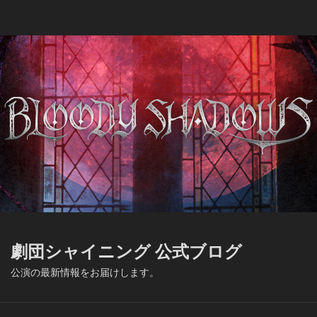
コ
ン
テ
ン
ツ
へ
ス
キ
ッ
プ
劇
団
劇団シャイニング 公式ブログ
シ
ャ
公演の最新情報をお届けします。
イ