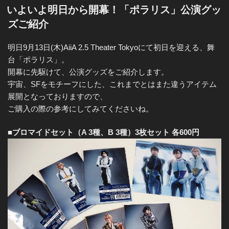
稿
いよいよ明日から開幕！「ポラリス」公演グッ
k
日:
ズご紹介
明日9月13日(木)AiiA 2.5 Theater Tokyoにて初日を迎える、舞
台「ポラリス」。
開幕に先駆けて、公演グッズをご紹介します。
宇宙、SFをモチーフにした、これまでとはまた違うアイテム
展開となっておりますので、
ご購入の際の参考にしてみてくださいね。
■ブロマイドセット（A 3種、B 3種）3枚セット 各600円