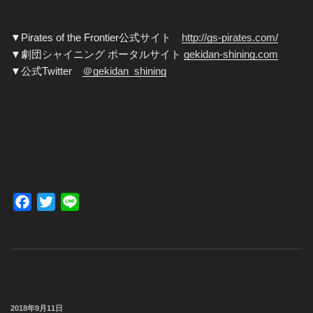
▼Pirates of the Frontier公式サイト
http://gs-pirates.com/
▼劇団シャイニング ポータルサイト
gekidan-shining.com
▼公式Twitter
＠gekidan_shining
F
T
L
a
w
i
c
i
n
e
t
e
b
t
o
e
投
2018年9月11日
o
r