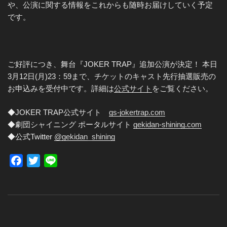
や、公演に関する情報をこれからも随時お届けしていく予定
です。
ご好評につき、舞台『JOKER TRAP』追加公演が決定！ 本日
3月12日(月)23：59まで、チケットのキャスト先行抽選販売の
お申込みを受付中です。詳細は
公式サイト
をご覧ください。
◆JOKER TRAP公式サイト
gs-jokertrap.com
◆劇団シャイニング ポータルサイト
gekidan-shining.com
◆公式Twitter
@gekidan_shining
F
T
L
a
w
i
c
i
n
e
t
e
b
t
o
e