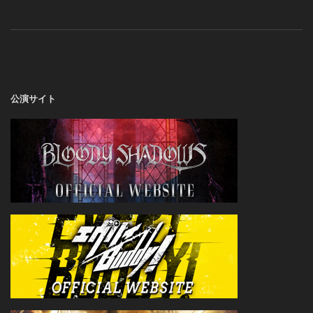
a
w
i
c
i
n
e
t
e
b
t
o
e
o
r
公演サイト
k