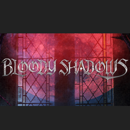
コ
劇団シャイニング 公式ブログ
ン
テ
ン
ツ
へ
ス
キ
ッ
プ