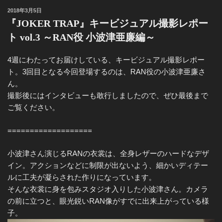
投
2018年3月5日
o
r
稿
『JOKER TRAP』キービジュアル撮影レポー
k
日:
ト vol.3 ～RAN役 小波津亜廉編～
4週にわたってお届けしている、キービジュアル撮影レポー
ト。3回目となる今回登場するのは、RAN役の小波津亜廉さ
ん。
撮影後にはインタビューも敢行しましたので、ぜひ最後まで
ご覧ください。
===================
小波津さん演じるRANの衣裳は、全身レザーのハードなデザ
イン。アクションなどに制限が出ないよう、細かいディテー
ルに工夫が凝らされた作りになっています。
そんな衣裳に身を包みスタジオ入りした小波津さん。カメラ
の前に立つと、眼光鋭いRAN像がすでに出来上がっている様
子。