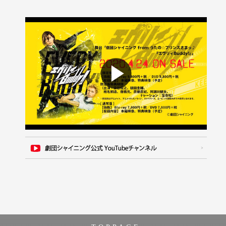
2019.10.17
本日より東京公演開幕！「エヴリィBuddy!」公演グッ
ズのご紹介
2019.09.06
『エヴリィBuddy!』ビジュアル撮影レポート vol.2 シ
ョウ役・植田圭輔編
2019.09.03
『エヴリィBuddy!』ビジュアル撮影レポート vol.1 レ
イジ役・染谷俊之編
2019.03.11
開幕直前！「Pirates of the Frontier」公演グッズのご
紹介
2019.01.20
『Pirates of the Frontier』ビジュアル撮影レポート
vol.3 白い悪魔役 菊池修司編
2019.01.18
『Pirates of the Frontier』ビジュアル撮影レポート
vol.2 マルロー役 小波津亜廉編