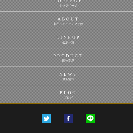
TOPPAGE
トップページ
ABOUT
劇団シャイニングとは
LINEUP
公演一覧
PRODUCT
関連商品
NEWS
最新情報
BLOG
ブログ
つぶやく
シェア
LINEで送る